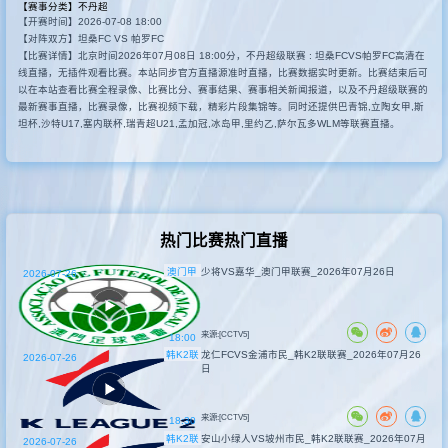
【赛事分类】
不丹超
【开赛时间】2026-07-08 18:00
其他赛事
【对阵双方】坦桑FC VS 帕罗FC
【比赛详情】北京时间2026年07月08日 18:00分，不丹超级联赛 : 坦桑FCVS帕罗FC高清在
线直播，无插件观看比赛。本站同步官方直播源准时直播，比赛数据实时更新。比赛结束后可
以在本站查看比赛全程录像、比赛比分、赛事结果、赛事相关新闻报道，以及不丹超级联赛的
最新赛事直播，比赛录像，比赛视频下载，精彩片段集锦等。同时还提供巴青锦,立陶女甲,斯
坦杯,沙特U17,塞内联杯,瑞青超U21,孟加冠,冰岛甲,里约乙,萨尔瓦多WLM等联赛直播。
热门比赛热门直播
澳门甲
少将VS嘉华_澳门甲联赛_2026年07月26日
2026-07-26
来源:[CCTV5]
18:00
韩K2联
龙仁FCVS金浦市民_韩K2联联赛_2026年07月26
2026-07-26
日
来源:[CCTV5]
18:30
韩K2联
安山小绿人VS坡州市民_韩K2联联赛_2026年07月
2026-07-26