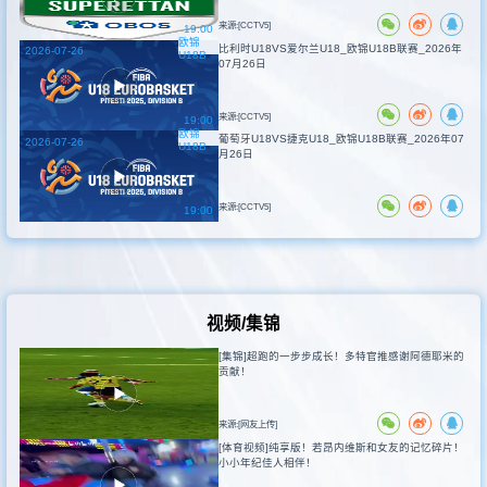
来源:[CCTV5]
19:00
欧锦
比利时U18VS爱尔兰U18_欧锦U18B联赛_2026年
2026-07-26
U18B
07月26日
来源:[CCTV5]
19:00
欧锦
葡萄牙U18VS捷克U18_欧锦U18B联赛_2026年07
2026-07-26
U18B
月26日
来源:[CCTV5]
19:00
视频/集锦
[集锦]超跑的一步步成长！多特官推感谢阿德耶米的
贡献！
来源:[网友上传]
[体育视频]纯享版！若昂内维斯和女友的记忆碎片！
小小年纪佳人相伴！