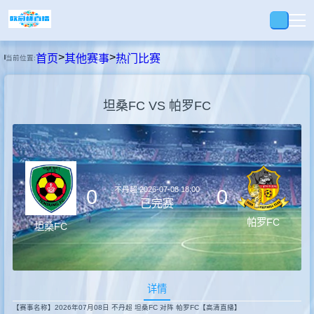
>
>
首页
其他赛事
热门比赛
当前位置:
首页
坦桑FC VS 帕罗FC
足球
篮球
不丹超
2026-07-08 18:00
0
0
录播
已完赛
帕罗FC
坦桑FC
视频
详情
快讯
【赛事名称】2026年07月08日 不丹超 坦桑FC 对阵 帕罗FC【高清直播】