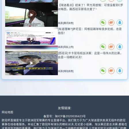
【球迷看点】结束了！甲亢哥感慨：可惜没看到C罗
对梅西，踢西班牙那场太差了~
来源:[腾讯体育]
[有道理嘛?]萨尼亚：阿根廷踢球有很多犯规，总是
抱怨！
来源:[网友上传]
[西班牙]卡卡现场观战决赛：这是一场伟大的比赛，
会是一场精彩对决！
来源:[咪咕体育]
友情链接:
网站地图
备案号：
陕ICP备2020036423号
欧冠杯直播是专注于欧洲冠军联赛的专业直播平台。我们致力于为广大球迷提供高清无插件的欧冠
赛事在线收看服务。本站汇集了欧冠所有球队的精彩对决,无论是小组赛、淘汰赛还是总决赛,都能在
这里找到流畅的直播源。我们致力于为球迷打造一个纯粹的观赛环境,让您能实时见证欧洲豪门的巅