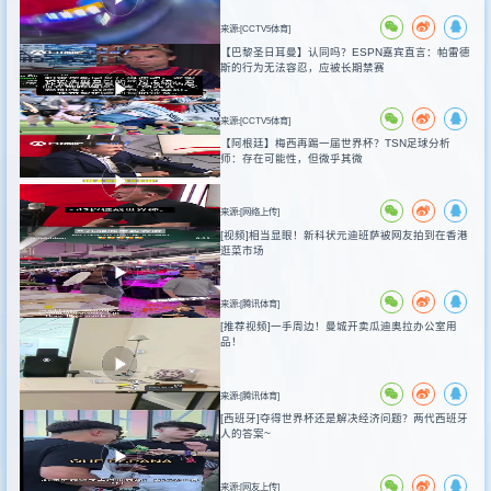
来源:[CCTV5体育]
【巴黎圣日耳曼】认同吗？ESPN嘉宾直言：帕雷德
斯的行为无法容忍，应被长期禁赛
来源:[CCTV5体育]
【阿根廷】梅西再踢一届世界杯？TSN足球分析
师：存在可能性，但微乎其微
来源:[网络上传]
[视频]相当显眼！新科状元迪班萨被网友拍到在香港
逛菜市场
来源:[腾讯体育]
[推荐视频]一手周边！曼城开卖瓜迪奥拉办公室用
品！
来源:[腾讯体育]
[西班牙]夺得世界杯还是解决经济问题？两代西班牙
人的答案~
来源:[网友上传]