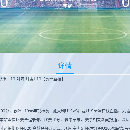
0
0
已完赛
详情
意大利U19 对阵 丹麦U19【高清直播】
21:00分，欧洲U19青年锦标赛 : 意大利U19VS丹麦U19高清在线直
本站查看比赛全程录像、比赛比分、赛事结果、赛事相关新闻报道，以及
杯U20,乌兹联杯,苏乙,瑞典超,塞内足杯,大洋冠U20,冰岛锦,马来杯,捷戊,