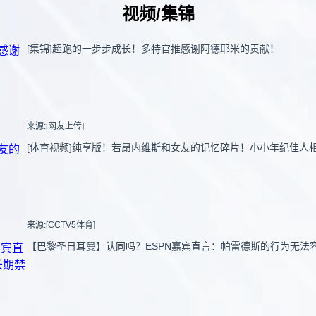
视频/集锦
[集锦]超跑的一步步成长！多特官推感谢阿德耶米的贡献！
来源:[网友上传]
[体育视频]纯享版！若昂内维斯和女友的记忆碎片！小小年纪佳人
来源:[CCTV5体育]
【巴黎圣日耳曼】认同吗？ESPN嘉宾直言：帕雷德斯的行为无法