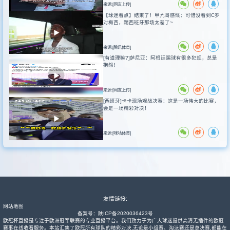
来源:[网友上传]
【球迷看点】结束了！甲亢哥感慨：可惜没看到C罗
对梅西，踢西班牙那场太差了~
来源:[腾讯体育]
[有道理嘛?]萨尼亚：阿根廷踢球有很多犯规，总是
抱怨！
来源:[网友上传]
[西班牙]卡卡现场观战决赛：这是一场伟大的比赛，
会是一场精彩对决！
来源:[咪咕体育]
友情链接:
网站地图
备案号：
陕ICP备2020036423号
欧冠杯直播是专注于欧洲冠军联赛的专业直播平台。我们致力于为广大球迷提供高清无插件的欧冠
赛事在线收看服务。本站汇集了欧冠所有球队的精彩对决,无论是小组赛、淘汰赛还是总决赛,都能在