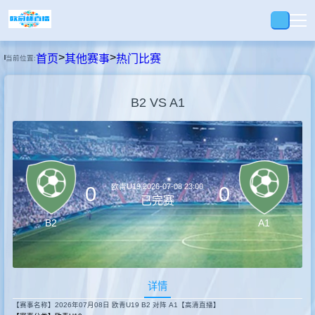
>
>
首页
其他赛事
热门比赛
当前位置:
首页
B2 VS A1
足球
篮球
欧青U19
2026-07-08 23:00
0
0
已完赛
录播
B2
A1
视频
详情
快讯
【赛事名称】2026年07月08日 欧青U19 B2 对阵 A1【高清直播】