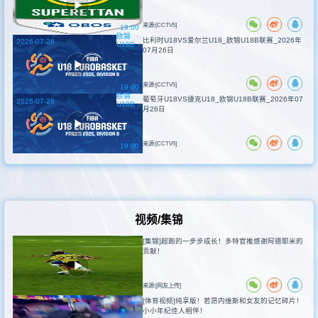
来源:[CCTV5]
19:00
欧锦
比利时U18VS爱尔兰U18_欧锦U18B联赛_2026年
2026-07-26
U18B
07月26日
来源:[CCTV5]
19:00
欧锦
葡萄牙U18VS捷克U18_欧锦U18B联赛_2026年07
2026-07-26
U18B
月26日
来源:[CCTV5]
19:00
视频/集锦
[集锦]超跑的一步步成长！多特官推感谢阿德耶米的
贡献！
来源:[网友上传]
[体育视频]纯享版！若昂内维斯和女友的记忆碎片！
小小年纪佳人相伴！