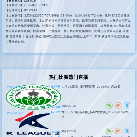
【赛事分类】
欧青U19
【开赛时间】2026-07-08 23:00
其他赛事
【对阵双方】B2 VS A1
【比赛详情】北京时间2026年07月08日 23:00分，欧洲U19青年锦标赛 : B2VSA1高清在线
直播，无插件观看比赛。本站同步官方直播源准时直播，比赛数据实时更新。比赛结束后可以
在本站查看比赛全程录像、比赛比分、赛事结果、赛事相关新闻报道，以及欧洲U19青年锦标
赛的最新赛事直播，比赛录像，比赛视频下载，精彩片段集锦等。同时还提供澳南后备,外围
赛,苏低联杯,日皇后杯,葡乙,缅甸联,波黑乙,法语运,加纳超,土KBBL女联,欧国预B,俄涅夫斯基
丙等联赛直播。
热门比赛热门直播
澳门甲
少将VS嘉华_澳门甲联赛_2026年07月26日
2026-07-26
来源:[CCTV5]
18:00
韩K2联
龙仁FCVS金浦市民_韩K2联联赛_2026年07月26
2026-07-26
日
来源:[CCTV5]
18:30