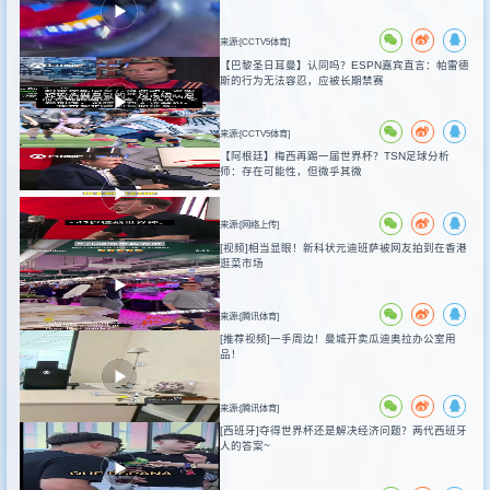
来源:[CCTV5体育]
【巴黎圣日耳曼】认同吗？ESPN嘉宾直言：帕雷德
斯的行为无法容忍，应被长期禁赛
来源:[CCTV5体育]
【阿根廷】梅西再踢一届世界杯？TSN足球分析
师：存在可能性，但微乎其微
来源:[网络上传]
[视频]相当显眼！新科状元迪班萨被网友拍到在香港
逛菜市场
来源:[腾讯体育]
[推荐视频]一手周边！曼城开卖瓜迪奥拉办公室用
品！
来源:[腾讯体育]
[西班牙]夺得世界杯还是解决经济问题？两代西班牙
人的答案~