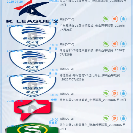
韩K2联
安山小绿人VS坡州市民_韩K2联联赛_2026年07月
2026-07-26
26日
来源:[CCTV5]
18:30
佛山西
广州蜀地红VS肇庆恒骏成_佛山西甲联赛_2026年
2026-07-26
甲
07月26日
来源:[CCTV5]
18:30
佛山西
潮汕恩祈VS湛江八部科技_佛山西甲联赛_2026年
2026-07-26
甲
07月26日
来源:[CCTV5]
18:30
佛山西
湛江热点·粤标售电VS江门开心_佛山西甲联赛
2026-07-26
甲
_2026年07月26日
来源:[CCTV5]
18:30
中甲
苏州东吴VS大连鲲城_中甲联赛_2026年07月26日
2026-07-26
来源:[CCTV5]
19:00
瑞典超
法尔肯堡VS松兹瓦尔_瑞典超甲联赛_2026年07月
2026-07-26
甲
26日