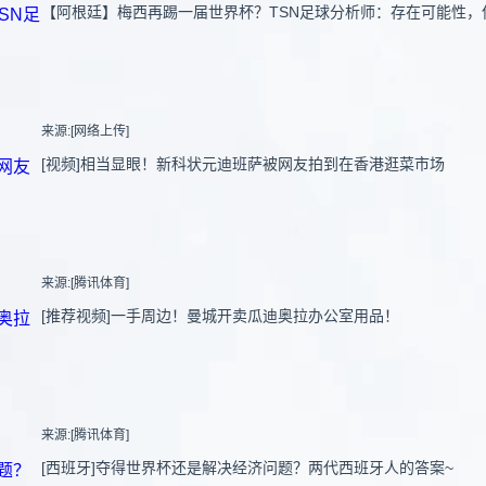
【阿根廷】梅西再踢一届世界杯？TSN足球分析师：存在可能性，
来源:[网络上传]
[视频]相当显眼！新科状元迪班萨被网友拍到在香港逛菜市场
来源:[腾讯体育]
[推荐视频]一手周边！曼城开卖瓜迪奥拉办公室用品！
来源:[腾讯体育]
[西班牙]夺得世界杯还是解决经济问题？两代西班牙人的答案~