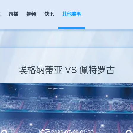
球
录播
视频
快讯
其他赛事
埃格纳蒂亚 VS 佩特罗古
欧冠
2026-07-09 01:00