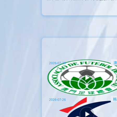
澳
2026-07-26
韩
2026-07-26