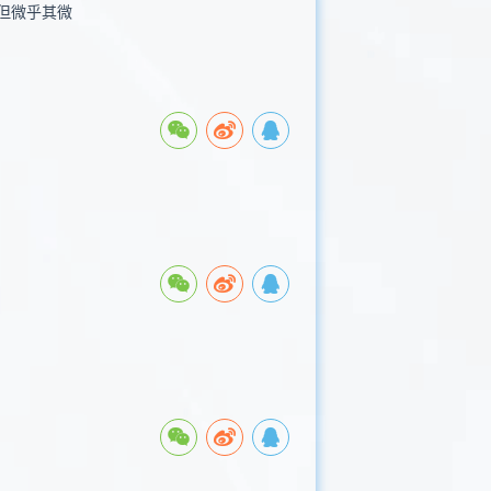
但微乎其微