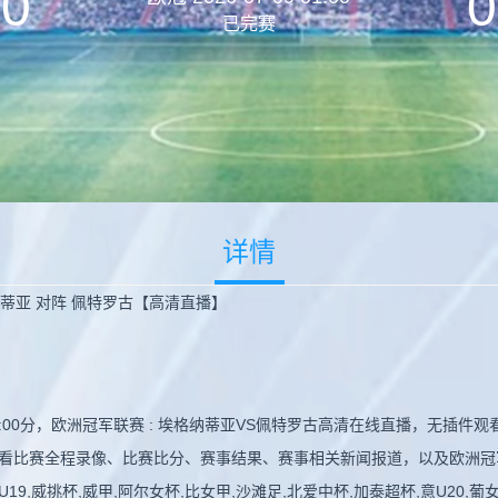
0
0
已完赛
详情
格纳蒂亚 对阵 佩特罗古【高清直播】
 01:00分，欧洲冠军联赛 : 埃格纳蒂亚VS佩特罗古高清在线直播，无插
看比赛全程录像、比赛比分、赛事结果、赛事相关新闻报道，以及欧洲冠
,威挑杯,威甲,阿尔女杯,比女甲,沙滩足,北爱中杯,加泰超杯,意U20,葡