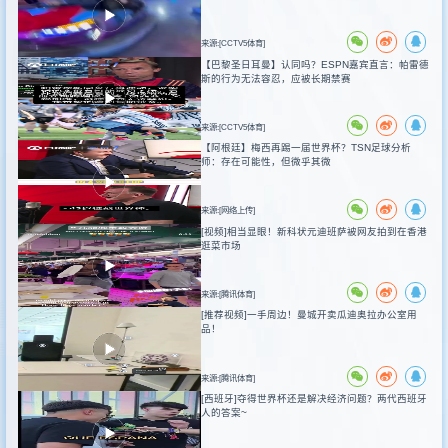
来源:[CCTV5体育]
【巴黎圣日耳曼】认同吗？ESPN嘉宾直言：帕雷德
斯的行为无法容忍，应被长期禁赛
来源:[CCTV5体育]
【阿根廷】梅西再踢一届世界杯？TSN足球分析
师：存在可能性，但微乎其微
来源:[网络上传]
[视频]相当显眼！新科状元迪班萨被网友拍到在香港
逛菜市场
来源:[腾讯体育]
[推荐视频]一手周边！曼城开卖瓜迪奥拉办公室用
品！
来源:[腾讯体育]
[西班牙]夺得世界杯还是解决经济问题？两代西班牙
人的答案~