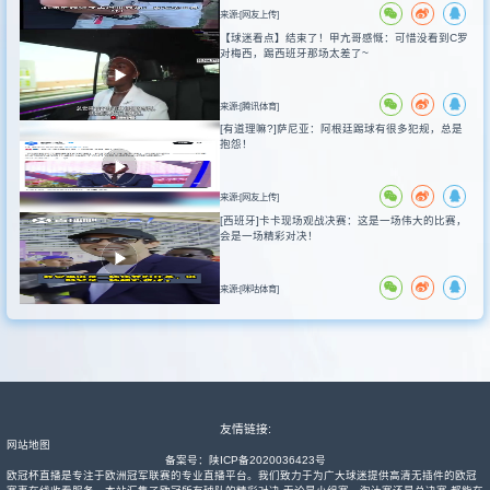
来源:[网友上传]
【球迷看点】结束了！甲亢哥感慨：可惜没看到C罗
对梅西，踢西班牙那场太差了~
来源:[腾讯体育]
[有道理嘛?]萨尼亚：阿根廷踢球有很多犯规，总是
抱怨！
来源:[网友上传]
[西班牙]卡卡现场观战决赛：这是一场伟大的比赛，
会是一场精彩对决！
来源:[咪咕体育]
友情链接:
网站地图
备案号：
陕ICP备2020036423号
欧冠杯直播是专注于欧洲冠军联赛的专业直播平台。我们致力于为广大球迷提供高清无插件的欧冠