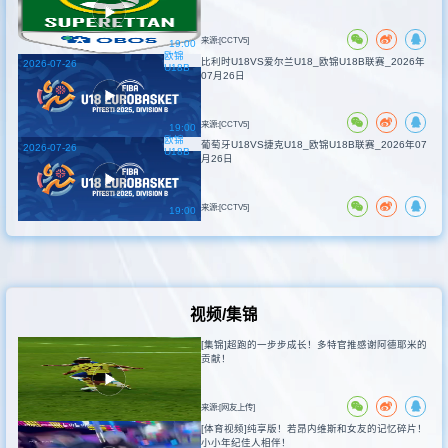
来源:[CCTV5]
19:00
欧锦
比利时U18VS爱尔兰U18_欧锦U18B联赛_2026年
2026-07-26
U18B
07月26日
来源:[CCTV5]
19:00
欧锦
葡萄牙U18VS捷克U18_欧锦U18B联赛_2026年07
2026-07-26
U18B
月26日
来源:[CCTV5]
19:00
视频/集锦
[集锦]超跑的一步步成长！多特官推感谢阿德耶米的
贡献！
来源:[网友上传]
[体育视频]纯享版！若昂内维斯和女友的记忆碎片！
小小年纪佳人相伴！