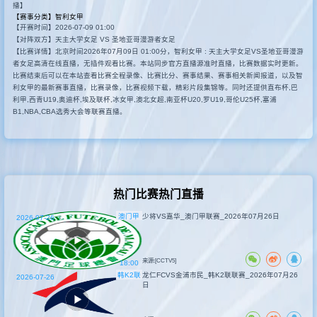
播】
【赛事分类】
智利女甲
其他赛事
【开赛时间】2026-07-09 01:00
【对阵双方】天主大学女足 VS 圣地亚哥漫游者女足
【比赛详情】北京时间2026年07月09日 01:00分，智利女甲 : 天主大学女足VS圣地亚哥漫游
者女足高清在线直播，无插件观看比赛。本站同步官方直播源准时直播，比赛数据实时更新。
比赛结束后可以在本站查看比赛全程录像、比赛比分、赛事结果、赛事相关新闻报道，以及智
利女甲的最新赛事直播，比赛录像，比赛视频下载，精彩片段集锦等。同时还提供直布杯,巴
利甲,西青U19,奥迪杯,埃及联杯,冰女甲,澳北女超,南亚杯U20,罗U19,哥伦U25杯,塞浦
B1,NBA,CBA选秀大会等联赛直播。
热门比赛热门直播
澳门甲
少将VS嘉华_澳门甲联赛_2026年07月26日
2026-07-26
来源:[CCTV5]
18:00
韩K2联
龙仁FCVS金浦市民_韩K2联联赛_2026年07月26
2026-07-26
日