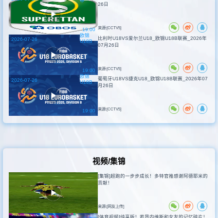
甲
26日
来源:[CCTV5]
19:00
欧锦
比利时U18VS爱尔兰U18_欧锦U18B联赛_2026年
2026-07-26
U18B
07月26日
来源:[CCTV5]
19:00
欧锦
葡萄牙U18VS捷克U18_欧锦U18B联赛_2026年07
2026-07-26
U18B
月26日
来源:[CCTV5]
19:00
视频/集锦
[集锦]超跑的一步步成长！多特官推感谢阿德耶米的
贡献！
来源:[网友上传]
[体育视频]纯享版！若昂内维斯和女友的记忆碎片！