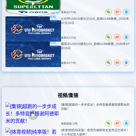
来源:[CCTV5]
19:00
欧锦
比利时U18VS爱尔兰U18_欧锦U18B联赛_2026年
2026-07-26
U18B
07月26日
来源:[CCTV5]
19:00
欧锦
葡萄牙U18VS捷克U18_欧锦U18B联赛_2026年07
2026-07-26
U18B
月26日
来源:[CCTV5]
19:00
视频/集锦
[集锦]超跑的一步步成长！多特官推感谢阿德耶米的
贡献！
来源:[网友上传]
[体育视频]纯享版！若昂内维斯和女友的记忆碎片！
小小年纪佳人相伴！