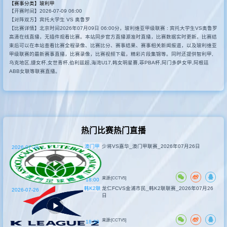
【赛事分类】
玻利甲
【开赛时间】2026-07-09 06:00
其他赛事
【对阵双方】宾托大学生 VS 奥鲁罗
【比赛详情】北京时间2026年07月09日 06:00分，玻利维亚甲级联赛 : 宾托大学生VS奥鲁罗
高清在线直播，无插件观看比赛。本站同步官方直播源准时直播，比赛数据实时更新。比赛结
束后可以在本站查看比赛全程录像、比赛比分、赛事结果、赛事相关新闻报道，以及玻利维亚
甲级联赛的最新赛事直播，比赛录像，比赛视频下载，精彩片段集锦等。同时还提供智利甲,
乌克地区,捷女杯,女世青杯,伯利兹超,海湾U17,韩女明星賽,菲PBA杯,阿门多萨女甲,阿根廷
ABB女联等联赛直播。
热门比赛热门直播
澳门甲
少将VS嘉华_澳门甲联赛_2026年07月26日
2026-07-26
来源:[CCTV5]
18:00
韩K2联
龙仁FCVS金浦市民_韩K2联联赛_2026年07月26
2026-07-26
日
来源:[CCTV5]
18:30