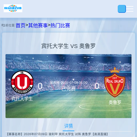
>
>
首页
其他赛事
热门比赛
当前位置:
首页
宾托大学生 VS 奥鲁罗
足球
篮球
玻利甲
2026-07-09 06:00
0
0
录播
已完赛
宾托大学生
奥鲁罗
视频
详情
快讯
【赛事名称】2026年07月09日 玻利甲 宾托大学生 对阵 奥鲁罗【高清直播】