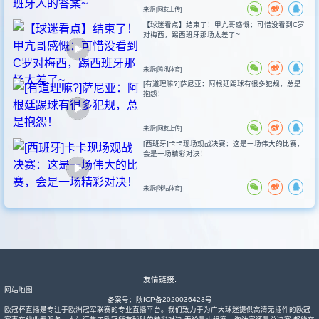
来源:[网友上传]
【球迷看点】结束了！甲亢哥感慨：可惜没看到C罗
对梅西，踢西班牙那场太差了~
来源:[腾讯体育]
[有道理嘛?]萨尼亚：阿根廷踢球有很多犯规，总是
抱怨！
来源:[网友上传]
[西班牙]卡卡现场观战决赛：这是一场伟大的比赛，
会是一场精彩对决！
来源:[咪咕体育]
友情链接:
网站地图
备案号：
陕ICP备2020036423号
欧冠杯直播是专注于欧洲冠军联赛的专业直播平台。我们致力于为广大球迷提供高清无插件的欧冠