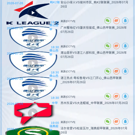
韩K2联
安山小绿人VS坡州市民_韩K2联联赛_2026年07月
2026-07-26
26日
来源:[CCTV5]
18:30
佛山西
广州蜀地红VS肇庆恒骏成_佛山西甲联赛_2026年
2026-07-26
甲
07月26日
来源:[CCTV5]
18:30
佛山西
潮汕恩祈VS湛江八部科技_佛山西甲联赛_2026年
2026-07-26
甲
07月26日
来源:[CCTV5]
18:30
佛山西
湛江热点·粤标售电VS江门开心_佛山西甲联赛
2026-07-26
甲
_2026年07月26日
来源:[CCTV5]
18:30
中甲
苏州东吴VS大连鲲城_中甲联赛_2026年07月26日
2026-07-26
来源:[CCTV5]
19:00
瑞典超
法尔肯堡VS松兹瓦尔_瑞典超甲联赛_2026年07月
2026-07-26
甲
26日