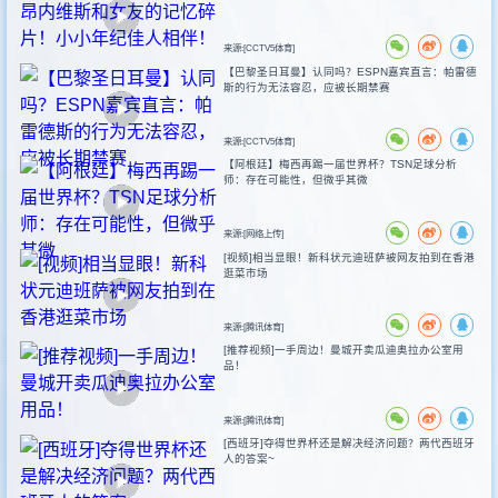
来源:[CCTV5体育]
【巴黎圣日耳曼】认同吗？ESPN嘉宾直言：帕雷德
斯的行为无法容忍，应被长期禁赛
来源:[CCTV5体育]
【阿根廷】梅西再踢一届世界杯？TSN足球分析
师：存在可能性，但微乎其微
来源:[网络上传]
[视频]相当显眼！新科状元迪班萨被网友拍到在香港
逛菜市场
来源:[腾讯体育]
[推荐视频]一手周边！曼城开卖瓜迪奥拉办公室用
品！
来源:[腾讯体育]
[西班牙]夺得世界杯还是解决经济问题？两代西班牙
人的答案~