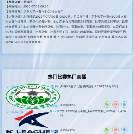
【赛事分类】
厄瓜杯
【开赛时间】2026-07-09 09:00
其他赛事
【对阵双方】基多大学体育 VS CD独立青年
【比赛详情】北京时间2026年07月09日 09:00分，厄瓜多尔杯 : 基多大学体育VSCD独立青
年高清在线直播，无插件观看比赛。本站同步官方直播源准时直播，比赛数据实时更新。比赛
结束后可以在本站查看比赛全程录像、比赛比分、赛事结果、赛事相关新闻报道，以及厄瓜多
尔杯的最新赛事直播，比赛录像，比赛视频下载，精彩片段集锦等。同时还提供意青超杯,西
澳超U20,冰联杯,利比总统杯,黎挑杯,斐济U19,科特杯,洪都甲,亚运男篮,哈萨高联,菲NCAA,菲
MPBL,WNCAA等联赛直播。
热门比赛热门直播
澳门甲
少将VS嘉华_澳门甲联赛_2026年07月26日
2026-07-26
来源:[CCTV5]
18:00
韩K2联
龙仁FCVS金浦市民_韩K2联联赛_2026年07月26
2026-07-26
日
来源:[CCTV5]
18:30