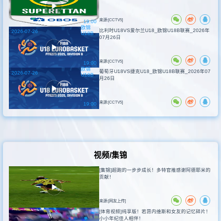
来源:[CCTV5]
19:00
欧锦
比利时U18VS爱尔兰U18_欧锦U18B联赛_2026年
2026-07-26
U18B
07月26日
来源:[CCTV5]
19:00
欧锦
葡萄牙U18VS捷克U18_欧锦U18B联赛_2026年07
2026-07-26
U18B
月26日
来源:[CCTV5]
19:00
视频/集锦
[集锦]超跑的一步步成长！多特官推感谢阿德耶米的
贡献！
来源:[网友上传]
[体育视频]纯享版！若昂内维斯和女友的记忆碎片！
小小年纪佳人相伴！