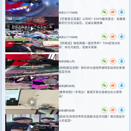
来源:[CCTV5体育]
【巴黎圣日耳曼】认同吗？ESPN嘉宾直言：帕雷德
斯的行为无法容忍，应被长期禁赛
来源:[CCTV5体育]
【阿根廷】梅西再踢一届世界杯？TSN足球分析
师：存在可能性，但微乎其微
来源:[网络上传]
[视频]相当显眼！新科状元迪班萨被网友拍到在香港
逛菜市场
来源:[腾讯体育]
[推荐视频]一手周边！曼城开卖瓜迪奥拉办公室用
品！
来源:[腾讯体育]
[西班牙]夺得世界杯还是解决经济问题？两代西班牙
人的答案~