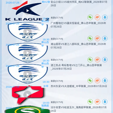
韩K2联
安山小绿人VS坡州市民_韩K2联联赛_2026年07月
2026-07-26
26日
来源:[CCTV5]
18:30
佛山西
广州蜀地红VS肇庆恒骏成_佛山西甲联赛_2026年
2026-07-26
甲
07月26日
来源:[CCTV5]
18:30
佛山西
潮汕恩祈VS湛江八部科技_佛山西甲联赛_2026年
2026-07-26
甲
07月26日
来源:[CCTV5]
18:30
佛山西
湛江热点·粤标售电VS江门开心_佛山西甲联赛
2026-07-26
甲
_2026年07月26日
来源:[CCTV5]
18:30
中甲
苏州东吴VS大连鲲城_中甲联赛_2026年07月26日
2026-07-26
来源:[CCTV5]
19:00
瑞典超
法尔肯堡VS松兹瓦尔_瑞典超甲联赛_2026年07月
2026-07-26
甲
26日