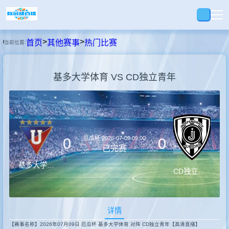
>
>
首页
其他赛事
热门比赛
当前位置:
首页
基多大学体育 VS CD独立青年
足球
篮球
厄瓜杯
2026-07-09 09:00
0
0
录播
已完赛
基多大学体育
CD独立青年
视频
详情
快讯
【赛事名称】2026年07月09日 厄瓜杯 基多大学体育 对阵 CD独立青年【高清直播】