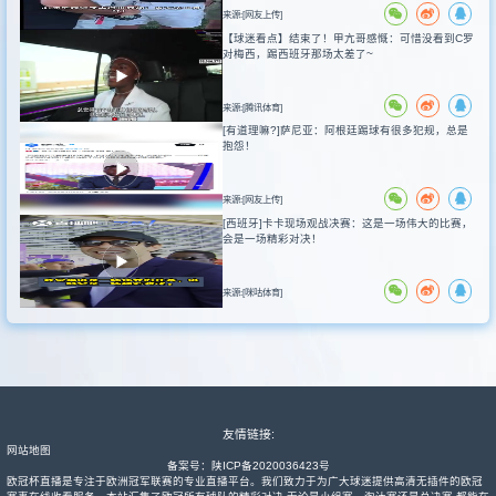
来源:[网友上传]
【球迷看点】结束了！甲亢哥感慨：可惜没看到C罗
对梅西，踢西班牙那场太差了~
来源:[腾讯体育]
[有道理嘛?]萨尼亚：阿根廷踢球有很多犯规，总是
抱怨！
来源:[网友上传]
[西班牙]卡卡现场观战决赛：这是一场伟大的比赛，
会是一场精彩对决！
来源:[咪咕体育]
友情链接:
网站地图
备案号：
陕ICP备2020036423号
欧冠杯直播是专注于欧洲冠军联赛的专业直播平台。我们致力于为广大球迷提供高清无插件的欧冠