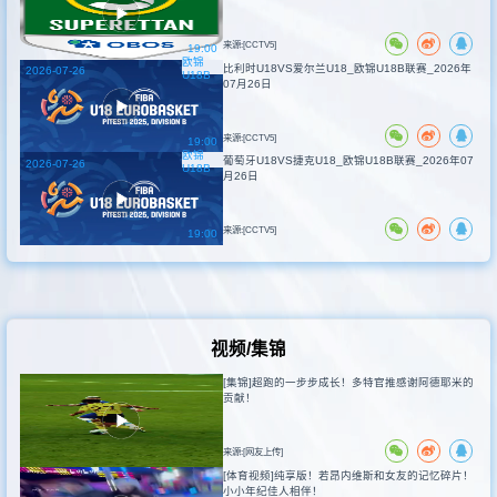
来源:[CCTV5]
19:00
欧锦
比利时U18VS爱尔兰U18_欧锦U18B联赛_2026年
2026-07-26
U18B
07月26日
来源:[CCTV5]
19:00
欧锦
葡萄牙U18VS捷克U18_欧锦U18B联赛_2026年07
2026-07-26
U18B
月26日
来源:[CCTV5]
19:00
视频/集锦
[集锦]超跑的一步步成长！多特官推感谢阿德耶米的
贡献！
来源:[网友上传]
[体育视频]纯享版！若昂内维斯和女友的记忆碎片！
小小年纪佳人相伴！