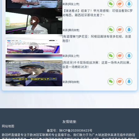
来源:[网友上传]
【球迷看点】结束了！甲亢哥感慨：可惜没看到C罗
对梅西，踢西班牙那场太差了~
来源:[腾讯体育]
[有道理嘛?]萨尼亚：阿根廷踢球有很多犯规，总是
抱怨！
来源:[网友上传]
[西班牙]卡卡现场观战决赛：这是一场伟大的比赛，
会是一场精彩对决！
来源:[咪咕体育]
友情链接:
网站地图
备案号：
陕ICP备2020036423号
欧冠杯直播是专注于欧洲冠军联赛的专业直播平台。我们致力于为广大球迷提供高清无插件的欧冠