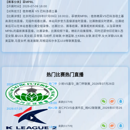
【赛事分类】
菲MPBL
【开赛时间】2026-07-09 16:00
其他赛事
【对阵双方】宿务精英 VS 巴科洛德土蕃
【比赛详情】北京时间2026年07月09日 16:00分，菲律宾MPBL : 宿务精英VS巴科洛德土蕃
高清在线直播，无插件观看比赛。本站同步官方直播源准时直播，比赛数据实时更新。比赛结
束后可以在本站查看比赛全程录像、比赛比分、赛事结果、赛事相关新闻报道，以及菲律宾
MPBL的最新赛事直播，比赛录像，比赛视频下载，精彩片段集锦等。同时还提供印尼联3,西
亚女锦,泰U19,英女超,日青锦,马统杯,芬南联,中港篮联,土KBBL女联,斯尼甲,女大洋锦U19,南
美篮联,马里女杯,格发展联,阿根廷科尔多瓦U19等联赛直播。
热门比赛热门直播
澳门甲
少将VS嘉华_澳门甲联赛_2026年07月26日
2026-07-26
来源:[CCTV5]
18:00
韩K2联
龙仁FCVS金浦市民_韩K2联联赛_2026年07月26
2026-07-26
日
来源:[CCTV5]
18:30