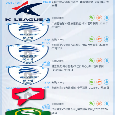
韩K2联
安山小绿人VS坡州市民_韩K2联联赛_2026年07月
2026-07-26
26日
来源:[CCTV5]
18:30
佛山西
广州蜀地红VS肇庆恒骏成_佛山西甲联赛_2026年
2026-07-26
甲
07月26日
来源:[CCTV5]
18:30
佛山西
潮汕恩祈VS湛江八部科技_佛山西甲联赛_2026年
2026-07-26
甲
07月26日
来源:[CCTV5]
18:30
佛山西
湛江热点·粤标售电VS江门开心_佛山西甲联赛
2026-07-26
甲
_2026年07月26日
来源:[CCTV5]
18:30
中甲
苏州东吴VS大连鲲城_中甲联赛_2026年07月26日
2026-07-26
来源:[CCTV5]
19:00
瑞典超
法尔肯堡VS松兹瓦尔_瑞典超甲联赛_2026年07月
2026-07-26
甲
26日