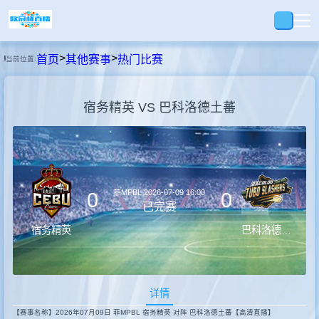
>
>
首页
其他赛事
热门比赛
当前位置:
首页
宿务精英 VS 巴科洛德土蕃
足球
篮球
菲MPBL
2026-07-09 16:00
0
0
录播
已完赛
宿务精英
巴科洛德土蕃
视频
详情
快讯
【赛事名称】2026年07月09日 菲MPBL 宿务精英 对阵 巴科洛德土蕃【高清直播】