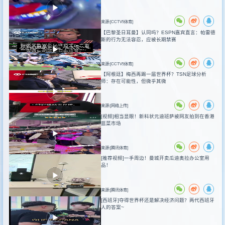
来源:[CCTV5体育]
【巴黎圣日耳曼】认同吗？ESPN嘉宾直言：帕雷德
斯的行为无法容忍，应被长期禁赛
来源:[CCTV5体育]
【阿根廷】梅西再踢一届世界杯？TSN足球分析
师：存在可能性，但微乎其微
来源:[网络上传]
[视频]相当显眼！新科状元迪班萨被网友拍到在香港
逛菜市场
来源:[腾讯体育]
[推荐视频]一手周边！曼城开卖瓜迪奥拉办公室用
品！
来源:[腾讯体育]
[西班牙]夺得世界杯还是解决经济问题？两代西班牙
人的答案~