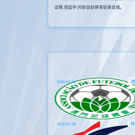
谊赛,德篮甲,阿联酋联赛等联赛直播。
澳
2026-07-26
韩
2026-07-26