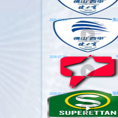
佛
2026-07-26
2026-07-26
瑞
2026-07-26