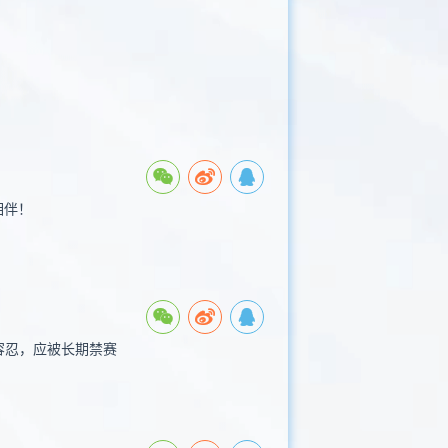
相伴！
容忍，应被长期禁赛