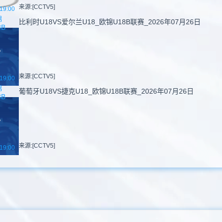
来源:[CCTV5]
19:00
锦
比利时U18VS爱尔兰U18_欧锦U18B联赛_2026年07月26日
8B
来源:[CCTV5]
19:00
锦
葡萄牙U18VS捷克U18_欧锦U18B联赛_2026年07月26日
8B
来源:[CCTV5]
19:00