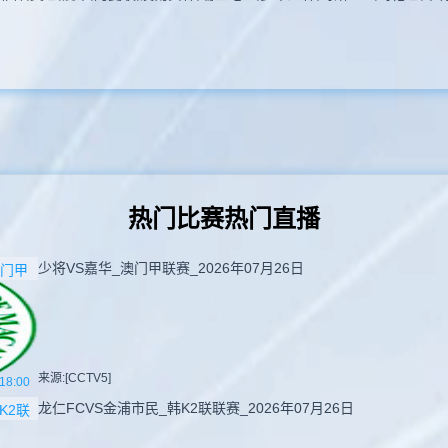
热门比赛热门直播
少将VS嘉华_澳门甲联赛_2026年07月26日
门甲
来源:[CCTV5]
18:00
龙仁FCVS金浦市民_韩K2联联赛_2026年07月26日
K2联