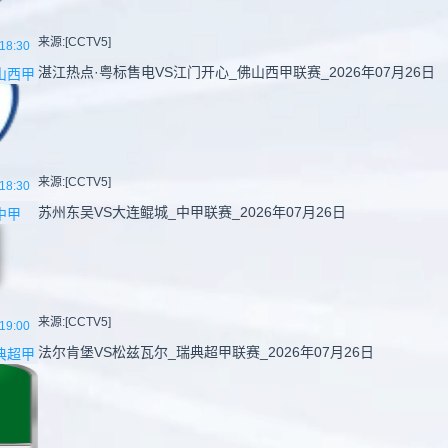
来源:[CCTV5]
18:30
湛江热点·粤标售电VS江门开心_佛山西甲联赛_2026年07月26日
山西甲
来源:[CCTV5]
18:30
苏州东吴VS大连鲲城_中甲联赛_2026年07月26日
中甲
来源:[CCTV5]
19:00
法尔肯堡VS松兹瓦尔_瑞典超甲联赛_2026年07月26日
典超甲