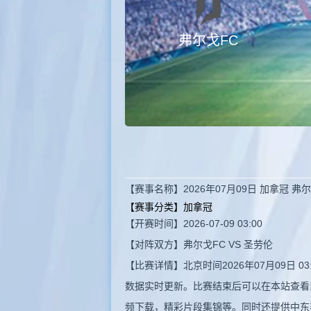
弗尔戈FC
【赛事名称】2026年07月09日 加拿冠 弗
【赛事分类】
加拿冠
【开赛时间】2026-07-09 03:00
【对阵双方】弗尔戈FC VS 圣劳伦
【比赛详情】北京时间2026年07月09日
数据实时更新。比赛结束后可以在本站查看
频下载，精彩片段集锦等。同时还提供中东非杯,