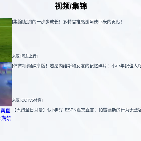
视频/集锦
[集锦]超跑的一步步成长！多特官推感谢阿德耶米的贡献！
来源:[网友上传]
[体育视频]纯享版！若昂内维斯和女友的记忆碎片！小小年纪佳人
来源:[CCTV5体育]
【巴黎圣日耳曼】认同吗？ESPN嘉宾直言：帕雷德斯的行为无法