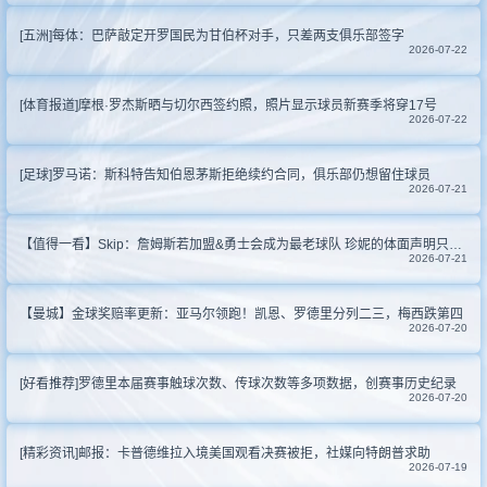
其他赛事
[五洲]每体：巴萨敲定开罗国民为甘伯杯对手，只差两支俱乐部签字
2026-07-22
[体育报道]摩根·罗杰斯晒与切尔西签约照，照片显示球员新赛季将穿17号
2026-07-22
[足球]罗马诺：斯科特告知伯恩茅斯拒绝续约合同，俱乐部仍想留住球员
2026-07-21
【值得一看】Skip：詹姆斯若加盟&勇士会成为最老球队 珍妮的体面声明只是客套
2026-07-21
【曼城】金球奖赔率更新：亚马尔领跑！凯恩、罗德里分列二三，梅西跌第四
2026-07-20
[好看推荐]罗德里本届赛事触球次数、传球次数等多项数据，创赛事历史纪录
2026-07-20
[精彩资讯]邮报：卡普德维拉入境美国观看决赛被拒，社媒向特朗普求助
2026-07-19