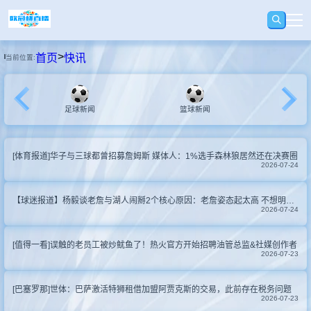
>
首页
快讯
当前位置:
首页
足球
足球新闻
篮球新闻
篮球
[体育报道]华子与三球都曾招募詹姆斯 媒体人：1%选手森林狼居然还在决赛圈
2026-07-24
录播
【球迷报道】杨毅谈老詹与湖人闹掰2个核心原因：老詹姿态起太高 不想明年退役
2026-07-24
视频
[值得一看]误触的老员工被炒鱿鱼了！热火官方开始招聘油管总监&社媒创作者
2026-07-23
快讯
[巴塞罗那]世体：巴萨激活特狮租借加盟阿贾克斯的交易，此前存在税务问题
2026-07-23