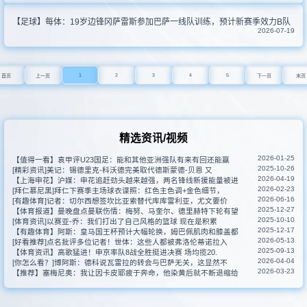
【足球】每体：19岁边锋冈萨雷斯参加巴萨一线队训练，预计新赛季效力B队
2026-07-19
1
2
3
4
5
首页
上一页
下一页
末页
精选资讯/视频
2026-01-25
【值得一看】袁甲评U23国足：能和其他亚洲强队有来有回还能赢
2025-10-26
[精彩资讯]美记：锡德里克-科沃德完美取代德斯蒙德-贝恩 又
2026-04-19
【上海申花】沪媒：申花追赶劲头越来越强，两名锋线新援能量被进
2026-02-23
[拜仁慕尼黑]拜仁下赛季主场球衣谍照：红色主色调+金色细节，
2026-06-16
[有趣体育]记者：切尔西想签坎比亚索替代库库雷利亚，尤文要价
2025-12-27
【体育报道】曼晚盘点曼联伤情：梅努、马奎尔、德里赫特下轮有望
2025-10-10
[体育资讯]以赛亚-乔：我们打出了自己风格的篮球 现在是积累
2025-12-17
【有趣体育】阿斯：皇马国王杯预计大幅轮换，姆巴佩肌肉和膝盖都
2026-05-13
[好看推荐]点名批评多位记者！世体：这些人都被弗洛伦蒂诺拉入
2025-09-13
【体育资讯】高歌猛进！申京率队8战全胜挺进决赛 场均揽20.
2026-04-04
[你怎么看？]博阿斯：德科说瓦雷拉的转会与巴萨无关，这显然不
2026-03-23
【推荐】塞梅尼奥：我让因卡皮耶疲于奔命，他染黄后就不断退缩给