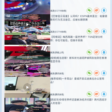
来源:[CCTV5体育]
【巴黎圣日耳曼】认同吗？ESPN嘉宾直言：帕雷德
斯的行为无法容忍，应被长期禁赛
来源:[CCTV5体育]
【阿根廷】梅西再踢一届世界杯？TSN足球分析
师：存在可能性，但微乎其微
来源:[网络上传]
[视频]相当显眼！新科状元迪班萨被网友拍到在香港
逛菜市场
来源:[腾讯体育]
[推荐视频]一手周边！曼城开卖瓜迪奥拉办公室用
品！
来源:[腾讯体育]
[西班牙]夺得世界杯还是解决经济问题？两代西班牙
人的答案~