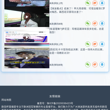
来源:[网友上传]
【球迷看点】结束了！甲亢哥感慨：可惜没看到C罗
对梅西，踢西班牙那场太差了~
来源:[腾讯体育]
[有道理嘛?]萨尼亚：阿根廷踢球有很多犯规，总是
抱怨！
来源:[网友上传]
[西班牙]卡卡现场观战决赛：这是一场伟大的比赛，
会是一场精彩对决！
来源:[咪咕体育]
友情链接:
网站地图
备案号：
陕ICP备2020036423号
欧冠杯直播是专注于欧洲冠军联赛的专业直播平台。我们致力于为广大球迷提供高清无插件的欧冠