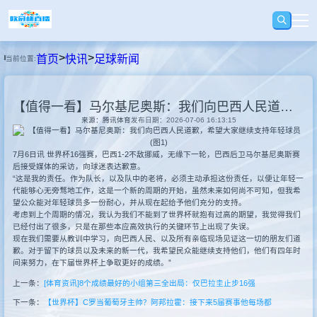
>
>
首页
快讯
足球新闻
当前位置:
首页
【值得一看】马尔基尼奥斯：我们向巴西人民道歉，希望大家继续支持年轻球员
足球
来源：腾讯体育
发布日期：2026-07-06 16:13:15
7月6日讯 世界杯16强赛，巴西1-2不敌挪威，无缘下一轮，巴西后卫马尔基尼奥斯赛
篮球
后接受媒体的采访，向球迷表达歉意。
“这是我的责任。作为队长，以及队中的老将，必须主动承担这份责任，以便让年轻一
代能够心无旁骛地工作，这是一个新的周期的开始，虽然未来如何尚不可知，但我希
录播
望公众能对年轻球员多一份耐心，并从现在起给予他们充分的支持。
考虑到上个周期的情况，我认为我们不能到了世界杯就抱有过高的期望，我觉得我们
已经付出了很多，只是在那些本应高效执行的关键环节上出现了失误。
现在我们需要从教训中学习，向巴西人民、以及所有亲临现场见证这一切的朋友们道
视频
歉。对于留下的球员以及未来的新一代，我希望民众能继续支持他们，他们有四年时
间来努力，在下届世界杯上争取更好的成绩。”
上一条：
[体育资讯]8个成绩最好的小组第三全出局：仅巴拉圭止步16强
快讯
下一条：
【世界杯】C罗当葡萄牙主帅？阿邦拉霍：接下来5届赛事他每场都