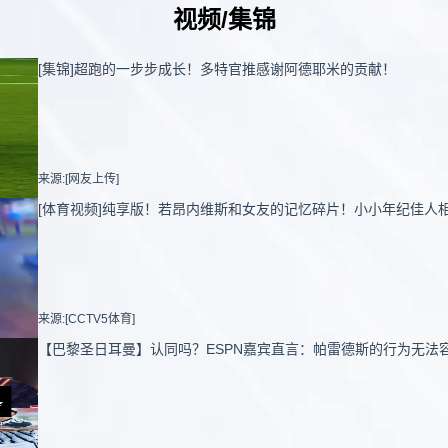
视频/集锦
[集锦]超跑的一步步成长！多特官推感谢阿德耶米的贡献！
来源:[网友上传]
[体育视频]纯享版！若昂内维斯和女友的记忆碎片！小小年纪佳人
来源:[CCTV5体育]
【巴黎圣日耳曼】认同吗？ESPN嘉宾直言：帕雷德斯的行为无法