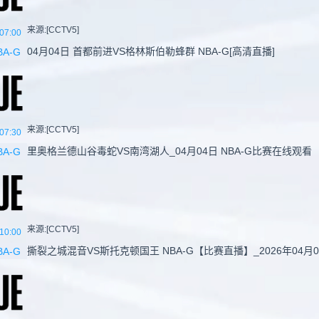
来源:[CCTV5]
07:00
04月04日 首都前进VS格林斯伯勒蜂群 NBA-G[高清直播]
BA-G
来源:[CCTV5]
07:30
里奥格兰德山谷毒蛇VS南湾湖人_04月04日 NBA-G比赛在线观看
BA-G
来源:[CCTV5]
10:00
撕裂之城混音VS斯托克顿国王 NBA-G【比赛直播】_2026年04月0
BA-G