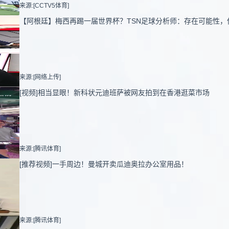
来源:[CCTV5体育]
【阿根廷】梅西再踢一届世界杯？TSN足球分析师：存在可能性，
来源:[网络上传]
[视频]相当显眼！新科状元迪班萨被网友拍到在香港逛菜市场
来源:[腾讯体育]
[推荐视频]一手周边！曼城开卖瓜迪奥拉办公室用品！
来源:[腾讯体育]