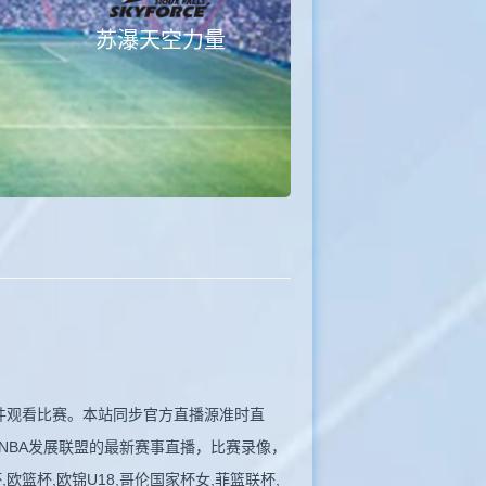
苏瀑天空力量
，无插件观看比赛。本站同步官方直播源准时直
NBA发展联盟的最新赛事直播，比赛录像，
欧篮杯,欧锦U18,哥伦国家杯女,菲篮联杯,