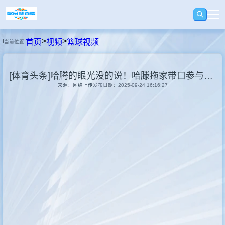
>
>
首页
视频
篮球视频
当前位置:
首页
[体育头条]哈腾的眼光没的说！哈滕拖家带口参与社区活动！
足球
来源：网络上传
发布日期：2025-09-24 16:16:27
篮球
录播
视频
快讯