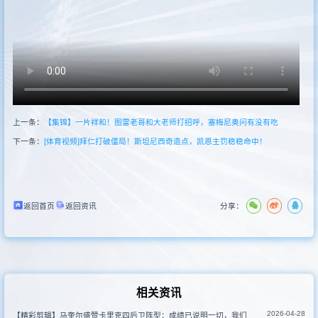
其他赛事
上一条：
【集锦】一片祥和！图雷老哥和大老师打招呼，塞梅尼奥问有没有吃
下一条：
[体育视频]拜仁打破僵局！斯坦尼西奇造点，凯恩主罚稳稳命中！
返回首页
返回资讯
分享：
相关资讯
2026-04-28
【精彩剪辑】马奎尔盛赞卡里克四后卫阵型：成绩已说明一切，我们