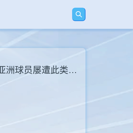
[今日视频]无声歧视！合集：日本球员捧杯被切镜头，亚洲球员屡遭此类情况！