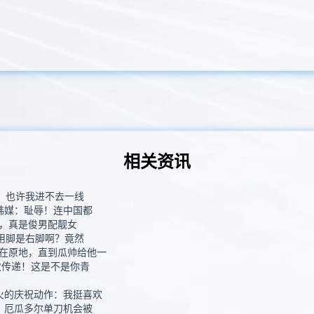
相关资讯
他，也许我进不去一线
韩媒：耻辱！连中国都
，真是俊男配靓女
惯用脚是右脚啊？竟然
在原地，直到瓜帅给他一
次传递！这是不是你青
火的庆祝动作：我挺喜欢
，厄瓜多尔单刀机会被