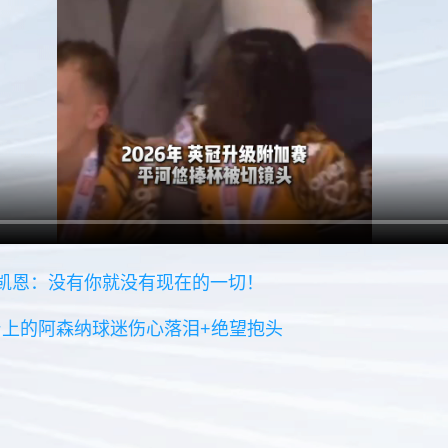
！凯恩：没有你就没有现在的一切！
上的阿森纳球迷伤心落泪+绝望抱头