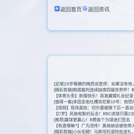
返回首页
返回资讯
[足球]18岁稚嫩的梅西谈恩师：如果没有
[精彩剪辑]韩国裁判连续缺席四届世界杯！
【体育头条】新婚快乐！高准翼婚礼全纪录
[值得一看]本田圭佑吐槽突尼斯10号：他
【视频】现场直拍：切尔基被换下后一直站
【C罗】风驰电掣的反击！BBC进球只需2
[推荐]赢球更赢心！B费挨个为球迷们签名
【有道理嘛?】广为流传！奥纳纳谈被他带
[精彩剪辑]小伙毛糙！马斯坦托诺险些送礼