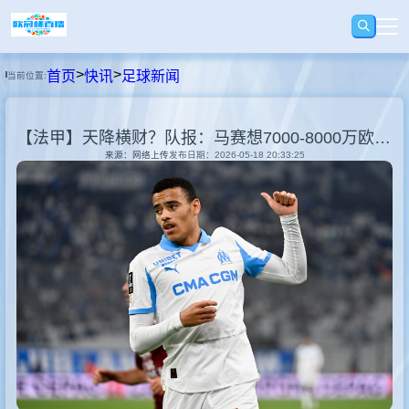
>
>
首页
快讯
足球新闻
当前位置:
首页
【法甲】天降横财？队报：马赛想7000-8000万欧卖格林伍德，曼联有40%转售
足球
来源：网络上传
发布日期：2026-05-18 20:33:25
篮球
录播
视频
快讯