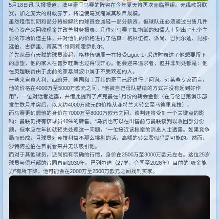
5月18日讯 队报报道，法甲豪门马赛的阵容在今年夏天将再次面临重组。无缘欧冠联
赛，加之庞大的财政赤字，将迫使马赛缩减其项目规模。
其他赛事
虽然租借到期和部分将被解约的球员会减轻一部分薪资，但球队还必须通过出售几件
核心资产来回收现金并改善财务报表。几位对马赛了如指掌的知情人士列出了七个主
要的市场价值主体，并对他们的价格进行了估算：格林伍德、派尚、巴列尔迪、昆滕·
廷伯、古伊里、蒂莫西·维阿和霍伊别尔。
首先从最有天赋的球员谈起，格林伍德周一在接受Ligue 1+采访时表达了他想要留下
的愿望，他的家人在普罗旺斯也过得很开心。他会迎来追求者，但并非到处都是：他
在英超联赛由于此前的家暴风波中属于不受欢迎的人。
一些来自意大利、西班牙、德国和土耳其的豪门已经进行了问询。
对某些专家而言，
他的价格在4000万至5000万欧元之间，“他被自己母队描绘的方式并没有起到好作
用”，
一位对话者透露，并借此提到了卢克曼在1月份的转会金额（在与伦巴第俱乐部
发生数月冲突后，以大约4000万欧元的价格从亚特兰大转会至马德里竞技）。
而马赛更幻想他的身价在7000万至8000万欧元之间，谈判还将受到一个关键点的影
响：曼联仍持有该球员40%的转售。
“马赛也可以在出售前与曼联谈判以收回部分份
额，但本应在年初就预先处理这一问题，”一位接近该档案的消息人士透露。
如果竞争
局面形成，且球员对竞技利益不那么挑剔的话，高额的转会费似乎是可能的。然而，
沙特阿拉伯在目前看来并无法吸引他。
而对于其他球员，派尚拥有明确的行情，身价在2500万至3000万欧元左右。这位25岁
球员与俱乐部的合同直到2030年。巴列尔迪（27岁，合同至2028年）目前的“吸金能
力”有所下降，他可能会在2000万至2500万欧元之间找到买家。