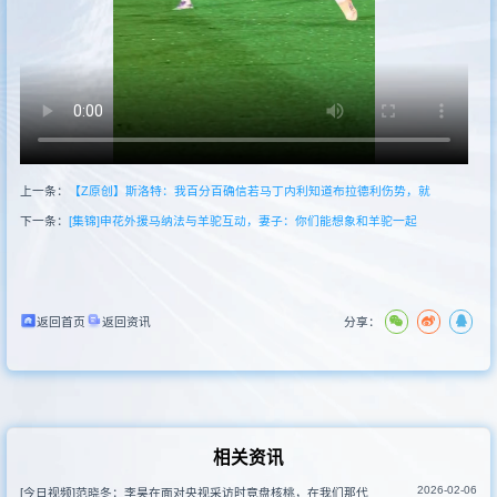
其他赛事
上一条：
【Z原创】斯洛特：我百分百确信若马丁内利知道布拉德利伤势，就
下一条：
[集锦]申花外援马纳法与羊驼互动，妻子：你们能想象和羊驼一起
返回首页
返回资讯
分享：
相关资讯
2026-02-06
[今日视频]范晓冬：李昊在面对央视采访时竟盘核桃，在我们那代