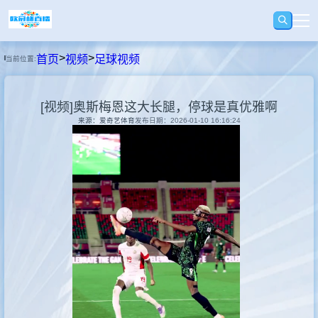
>
>
首页
视频
足球视频
当前位置:
首页
[视频]奥斯梅恩这大长腿，停球是真优雅啊
足球
来源：爱奇艺体育
发布日期：2026-01-10 16:16:24
篮球
录播
视频
快讯